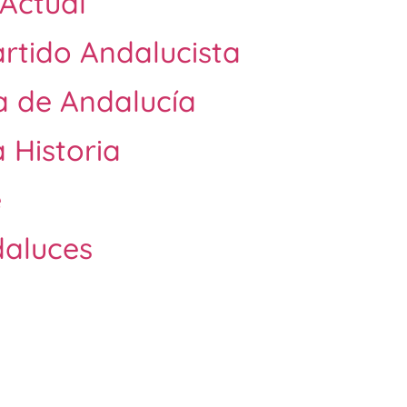
 Actual
artido Andalucista
a de Andalucía
 Historia
e
daluces