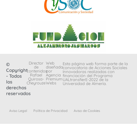
Director
Web
Esta página web forma parte de la
©
de
diseñada
convocatoria de Acciones Sociales
Copyright
contenidos:
por
Innovadoras realizadas con
Rafael
Agencia
- Todos
financiación del Programa
Quirosa-
Premium
UALtransfierE-2022 de la
los
Cheyrouze
Webs
Universidad de Almería.
derechos
reservados
Aviso Legal
Política de Privacidad
Aviso de Cookies