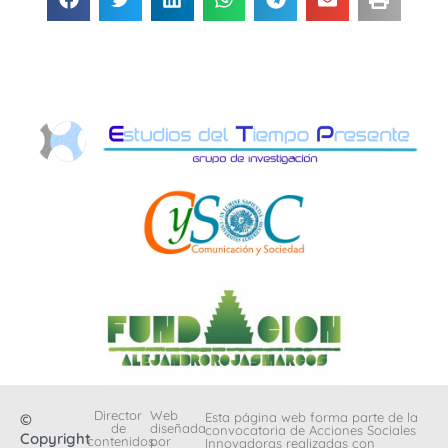
Director
Web
Esta página web forma parte de la
©
de
diseñada
convocatoria de Acciones Sociales
Copyright
contenidos:
por
Innovadoras realizadas con