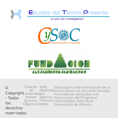
Director
Web
Esta página web forma parte de la
©
de
diseñada
convocatoria de Acciones Sociales
Copyright
contenidos:
por
Innovadoras realizadas con
Rafael
Agencia
- Todos
financiación del Programa
Quirosa-
Premium
UALtransfierE-2022 de la
los
Cheyrouze
Webs
Universidad de Almería.
derechos
reservados