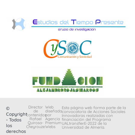
Director
Web
Esta página web forma parte de la
©
de
diseñada
convocatoria de Acciones Sociales
Copyright
contenidos:
por
Innovadoras realizadas con
Rafael
Agencia
- Todos
financiación del Programa
Quirosa-
Premium
UALtransfierE-2022 de la
los
Cheyrouze
Webs
Universidad de Almería.
derechos