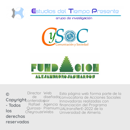
Director
Web
Esta página web forma parte de la
©
de
diseñada
convocatoria de Acciones Sociales
Copyright
contenidos:
por
Innovadoras realizadas con
Rafael
Agencia
- Todos
financiación del Programa
Quirosa-
Premium
UALtransfierE-2022 de la
los
Cheyrouze
Webs
Universidad de Almería.
derechos
reservados