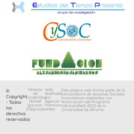
Director
Web
Esta página web forma parte de la
©
de
diseñada
convocatoria de Acciones Sociales
Copyright
contenidos:
por
Innovadoras realizadas con
Rafael
Agencia
- Todos
financiación del Programa
Quirosa-
Premium
UALtransfierE-2022 de la
los
Cheyrouze
Webs
Universidad de Almería.
derechos
reservados