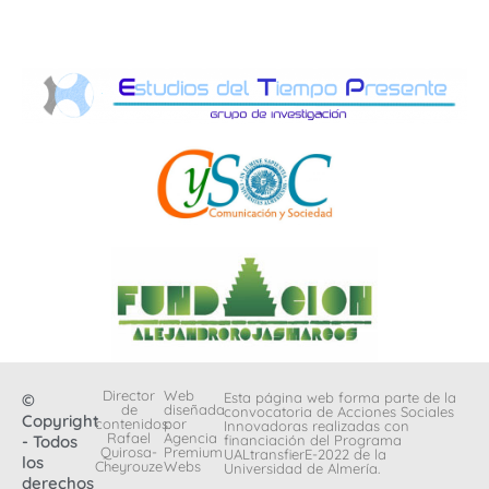
Director
Web
Esta página web forma parte de la
©
de
diseñada
convocatoria de Acciones Sociales
Copyright
contenidos:
por
Innovadoras realizadas con
Rafael
Agencia
- Todos
financiación del Programa
Quirosa-
Premium
UALtransfierE-2022 de la
los
Cheyrouze
Webs
Universidad de Almería.
derechos