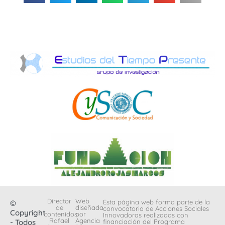
Director
Web
Esta página web forma parte de la
©
de
diseñada
convocatoria de Acciones Sociales
Copyright
contenidos:
por
Innovadoras realizadas con
Rafael
Agencia
- Todos
financiación del Programa