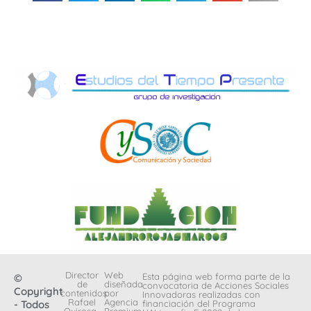
Director
Web
Esta página web forma parte de la
©
de
diseñada
convocatoria de Acciones Sociales
Copyright
contenidos:
por
Innovadoras realizadas con
Rafael
Agencia
- Todos
financiación del Programa