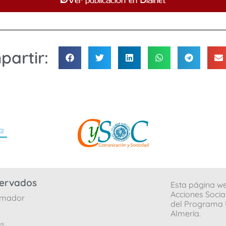
artir:
servados
Esta página we
Acciones Socia
 Amador
del Programa U
Almería.
es