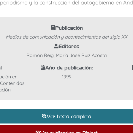
, periodismo y la construcción del autogobierno en And
Publicación
Medios de comunicación y acontecimientos del siglo XX
Editores
Ramón Reig, María José Ruiz Acosta
l
Año de publicación:
ación en
1999
y Contenidos
ación
Ver texto completo
Ver publicación en Dialnet