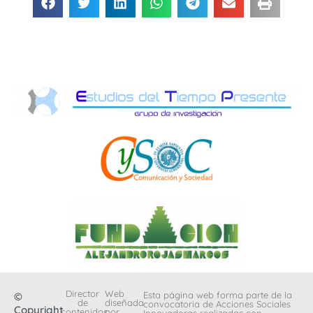
Director
Web
Esta página web forma parte de la
©
de
diseñada
convocatoria de Acciones Sociales
Copyright
contenidos:
por
Innovadoras realizadas con