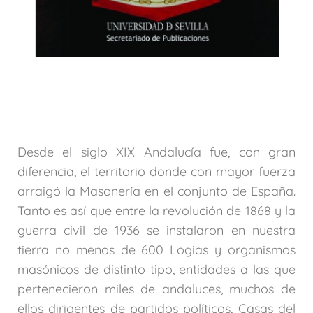
Desde el siglo XIX Andalucía fue, con gran
diferencia, el territorio donde con mayor fuerza
arraigó la Masonería en el conjunto de España.
Tanto es así que entre la revolución de 1868 y la
guerra civil de 1936 se instalaron en nuestra
tierra no menos de 600 Logias y organismos
masónicos de distinto tipo, entidades a las que
pertenecieron miles de andaluces, muchos de
ellos dirigentes de partidos políticos, Casas del