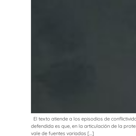
El texto atiende a los episodios de conflictivi
defendida es que, en la articulación de la pro
vale de fuentes variadas […]