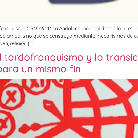
franquismo (1936-1951) en Andalucía oriental desde la perspec
sde arriba, sino que se construyó mediante mecanismos de c
en, religión […]
 tardofranquismo y la transici
para un mismo fin