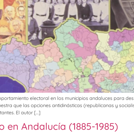
tamiento electoral en los municipios andaluces para desmant
uestra que las opciones antidinásticas (republicanas y socialis
ntes. El autor […]
o en Andalucía (1885-1985)