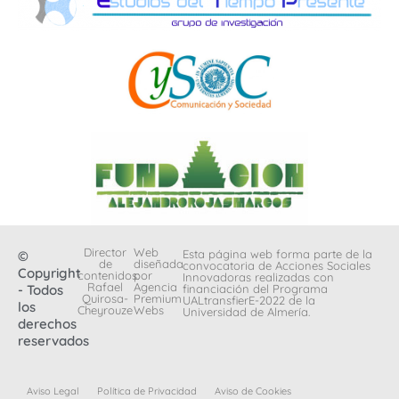
Director
Web
Esta página web forma parte de la
©
de
diseñada
convocatoria de Acciones Sociales
Copyright
contenidos:
por
Innovadoras realizadas con
Rafael
Agencia
- Todos
financiación del Programa
Quirosa-
Premium
UALtransfierE-2022 de la
los
Cheyrouze
Webs
Universidad de Almería.
derechos
reservados
Aviso Legal
Política de Privacidad
Aviso de Cookies