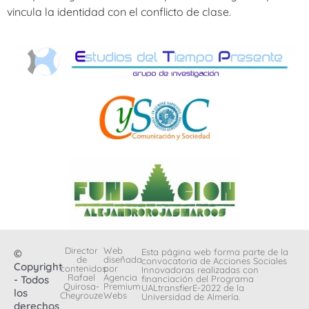
vincula la identidad con el conflicto de clase.
Director
Web
Esta página web forma parte de la
©
de
diseñada
convocatoria de Acciones Sociales
Copyright
contenidos:
por
Innovadoras realizadas con
Rafael
Agencia
- Todos
financiación del Programa
Quirosa-
Premium
UALtransfierE-2022 de la
los
Cheyrouze
Webs
Universidad de Almería.
derechos