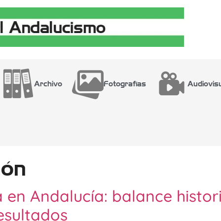
Archivo
Fotografías
Audiovis
ión
a en Andalucía: balance histor
resultados